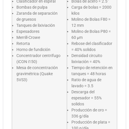
Clasificador en espiral
Bolas de acero = 2.5”
Bombas de pulpa
Carga de bolas = 2000
Zaranda de separación
kilos
de gruesos
Molino de Bolas F80 =
Tanques de lixiviación
12 mm
Espesadores
Molino de Bolas P80 =
Merrill-Crowe
60 µm
Retorta
Rebose del clasificador
Horno de fundición
= 40% solidos
Concentrador centrifugo
Densidad circuito
(iCON i150)
lixiviación = 40%
Mesa de concentración
Tiempo de retención en
gravimétrica (Quake
tanques = 48 horas
5VS3)
Ratio de agua de
lavado = 3.5
Descarga del
espesador = 55%
solidos
Producción de oro =
336 g/día
Producción de plata =
100 g/día