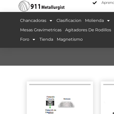
Aprend
Chancadoras
Clasificacion
Molienda
Mesas Gravimetricas
Agitadores De Rodillos
Foro
Tienda
Magnetismo