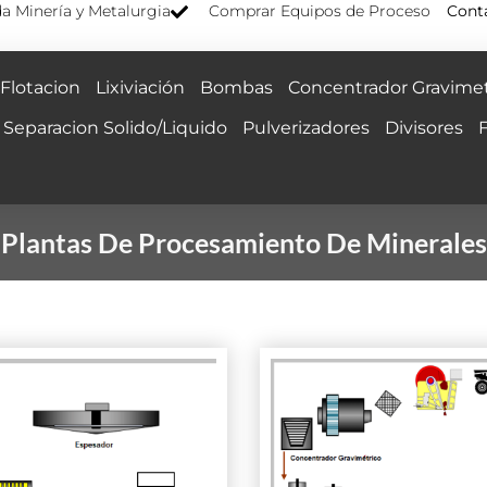
a Minería y Metalurgia
Comprar Equipos de Proceso
Cont
Flotacion
Lixiviación
Bombas
Concentrador Gravimet
Separacion Solido/Liquido
Pulverizadores
Divisores
Plantas De Procesamiento De Minerales