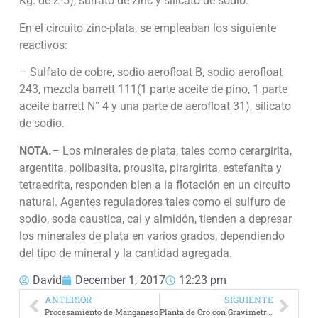
Kg. de Z-5), sulfato de zinc y silicato de sodio.
En el circuito zinc-plata, se empleaban los siguiente
reactivos:
– Sulfato de cobre, sodio aerofloat B, sodio aerofloat
243, mezcla barrett 111(1 parte aceite de pino, 1 parte
aceite barrett N° 4 y una parte de aerofloat 31), silicato
de sodio.
NOTA.
– Los minerales de plata, tales como cerargirita,
argentita, polibasita, prousita, pirargirita, estefanita y
tetraedrita, responden bien a la flotación en un circuito
natural. Agentes reguladores tales como el sulfuro de
sodio, soda caustica, cal y almidón, tienden a depresar
los minerales de plata en varios grados, dependiendo
del tipo de mineral y la cantidad agregada.
David
December 1, 2017
12:23 pm
ANTERIOR
SIGUIENTE
Procesamiento de Manganeso
Planta de Oro con Gravimetría y Flotación a Pequeña Escala