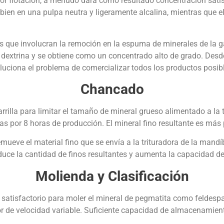
 por flotación, a menudo dará como resultado concentración sat
bien en una pulpa neutra y ligeramente alcalina, mientras que el 
 que involucran la remoción en la espuma de minerales de la g
extrina y se obtiene como un concentrado alto de grado. Desde
oluciona el problema de comercializar todos los productos posib
Chancado
arrilla para limitar el tamaño de mineral grueso alimentado a la
adas por 8 horas de producción. El mineral fino resultante es má
remueve el material fino que se envía a la trituradora de la mand
educe la cantidad de finos resultantes y aumenta la capacidad de
Molienda y Clasificación
satisfactorio para moler el mineral de pegmatita como feldespa
r de velocidad variable. Suficiente capacidad de almacenamiento