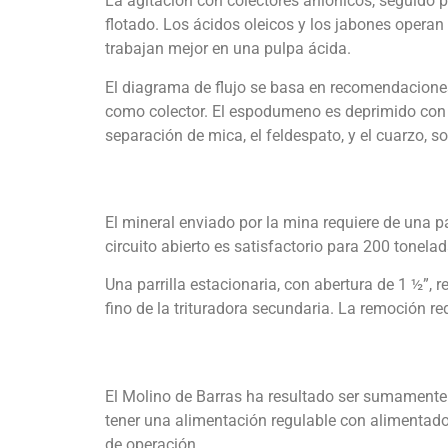
La agitación con colectores aniónicos, seguido
flotado. Los ácidos oleicos y los jabones operan 
trabajan mejor en una pulpa ácida.
El diagrama de flujo se basa en recomendaciones
como colector. El espodumeno es deprimido con d
separación de mica, el feldespato, y el cuarzo, s
El mineral enviado por la mina requiere de una p
circuito abierto es satisfactorio para 200 tonel
Una parrilla estacionaria, con abertura de 1 ½”, 
fino de la trituradora secundaria. La remoción r
El Molino de Barras ha resultado ser sumamente 
tener una alimentación regulable con alimentado
de operación.