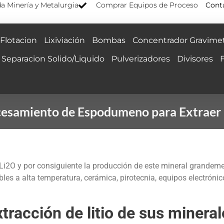
a Minería y Metalurgia
Comprar Equipos de Proceso
Cont
Flotacion
Lixiviación
Bombas
Concentrador Gravimet
Separacion Solido/Liquido
Pulverizadores
Divisores
esamiento de Espodumeno para Extraer 
2O y por consiguiente la producción de este mineral grandement
bles a alta temperatura, cerámica, pirotecnia, equipos electróni
tracción de litio de sus mineral