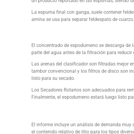
un producto reportado en las espumas, siendo u
La espuma final con ganga, suele contener felde
amina se usa para separar feldespato de cuarzo
El concentrado de espodumeno se descarga de las
parte del agua antes de la filtración para reduci
Las arenas del clasificador son filtradas mejor en
tambor convencional y los filtros de disco son in
listo para su secado.
Los Secadores Rotarios son adecuados para remov
Finalmente, el espodumeno estará luego listo pa
El informe incluye un análisis de demanda muy det
el contenido relativo de litio para los tipos diver