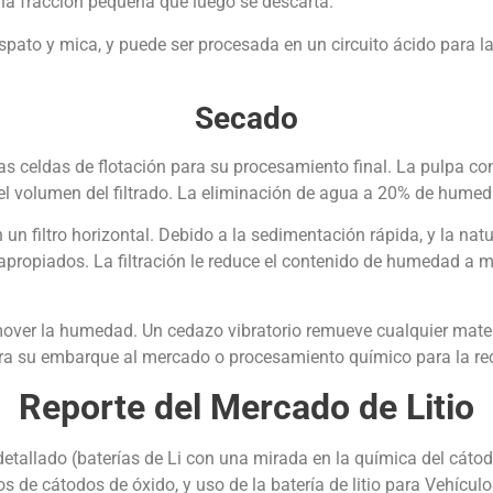
na fracción pequeña que luego se descarta.
spato y mica, y puede ser procesada en un circuito ácido para l
.
Secado
 celdas de flotación para su procesamiento final. La pulpa con
r el volumen del filtrado. La eliminación de agua a 20% de humeda
 un filtro horizontal. Debido a la sedimentación rápida, y la nat
apropiados. La filtración le reduce el contenido de humedad a me
er la humedad. Un cedazo vibratorio remueve cualquier material
ra su embarque al mercado o procesamiento químico para la recu
Reporte del Mercado de Litio
allado (baterías de Li con una mirada en la química del cátodo p
sos de cátodos de óxido, y uso de la batería de litio para Vehícul