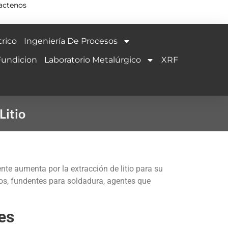
actenos
rico
Ingeniería De Procesos
Fundicion
Laboratorio Metalúrgico
XRF
Litio
e aumenta por la extracción de litio para su
cos, fundentes para soldadura, agentes que
es