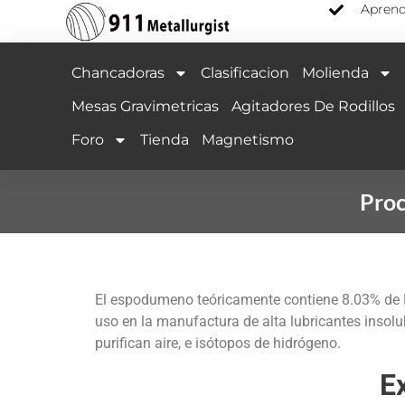
Aprend
Chancadoras
Clasificacion
Molienda
Mesas Gravimetricas
Agitadores De Rodillos
Foro
Tienda
Magnetismo
Proc
El espodumeno teóricamente contiene 8.03% de Li
uso en la manufactura de alta lubricantes insolu
purifican aire, e isótopos de hidrógeno.
Ex