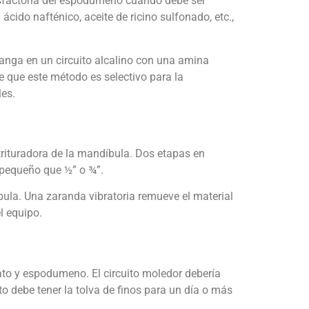
isfactoria del espodumeno cuando debe ser
ácido nafténico, aceite de ricino sulfonado, etc.,
anga en un circuito alcalino con una amina
 que este método es selectivo para la
les.
 trituradora de la mandíbula. Dos etapas en
s pequeño que ½” o ¾”.
íbula. Una zaranda vibratoria remueve el material
l equipo.
to y espodumeno. El circuito moledor debería
 debe tener la tolva de finos para un día o más