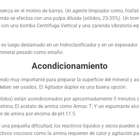
ienza en el molino de barras. Un agente limpiador como, fosfato 
enda se efectúa con una pulpa diluida (sólidos, 25-35%). Un tro
 con una bomba Centrífuga Vertical y una zaranda vibratoria eq
s) es luego deslamado en un hidroclasificador y en un espesador
 mineral pesado como estaño.
Acondicionamiento
ndo muy importante para preparar la superficie del mineral y ase
 deben ser usados. El Agitador dúplex es una buena opción.
ólidos) están acondicionados por aproximadamente 5 minutos co
xtrina; El acetato de amina como Armac T; Y un espumante alcoh
tor de amina por encima de pH 11.5.
r una pequeña dificultad, los reactivos líquidos y secos pueden
ctivos viscosos como la amina requieren de calor y agitación p