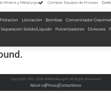
a Minería y Metalurgia
Comprar Equipos de Proceso
Cont
Flotacion
Lixiviación
Bombas
Concentrador Gravimet
Separacion Solido/Liquido
Pulverizadores
Divisores
found.
Copyright 2012-2024 911Metallurgist | All Rights Reserved
About us
Privacy
Contactenos