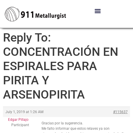
Reply To:
CONCENTRACIÓN EN
ESPIRALES PARA
PIRITA Y
ARSENOPIRITA
July 1, 2019 at 1:26 AM
#115637
Edgar Pillajo
Gracias por la sugerencia.
Participant
Me falto informar que estos relaves ya son