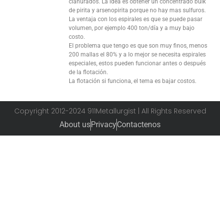
cianurados. La idea es obtener un concentrado bulk
de pirita y arsenopirita porque no hay mas sulfuros.
La ventaja con los espirales es que se puede pasar
volumen, por ejemplo 400 ton/día y a muy bajo
costo.
El problema que tengo es que son muy finos, menos
200 mallas el 80% y a lo mejor se necesita espirales
especiales, estos pueden funcionar antes o después
de la flotación.
La flotación si funciona, el tema es bajar costos.
Copyright 2012-2024 911Metallurgist | All Rights Reserved
About us
Privacy
Contactenos