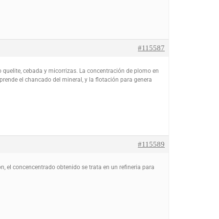
#115587
 quelite, cebada y micorrizas. La concentración de plomo en
rende el chancado del mineral, y la flotación para genera
#115589
n, el concencentrado obtenido se trata en un refineria para