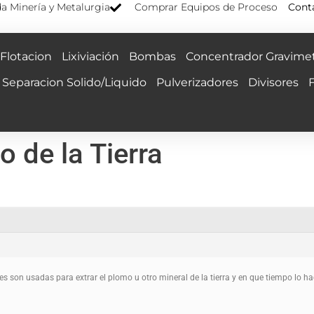
a Minería y Metalurgia
Comprar Equipos de Proceso
Cont
Flotacion
Lixiviación
Bombas
Concentrador Gravimet
Separacion Solido/Liquido
Pulverizadores
Divisores
 de la Tierra
es son usadas para extrar el plomo u otro mineral de la tierra y en que tiempo lo ha