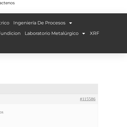
actenos
rico
Ingeniería De Procesos
Fundicion
Laboratorio Metalúrgico
XRF
#115586
ce.