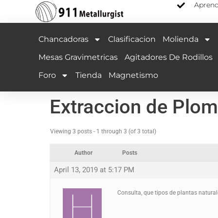
Aprend
Chancadoras
Clasificacion
Molienda
Mesas Gravimetricas
Agitadores De Rodillos
Foro
Tienda
Magnetismo
Extraccion de Plomo
Viewing 3 posts - 1 through 3 (of 3 total)
Author
Posts
April 13, 2019 at 5:17 PM
Consulta, que tipos de plantas natural