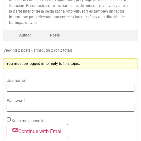
adecuado entre el colector, espumante, pH y flujo de aire a la celda de
flotación. El contacto entre las partículas de mineral, reactivos y aire en
la parte inferior de la celda (zona rotor-difusor) es también un factor
importante para efectuar una correcta interacción, y una difusión de
burbujas de aire.
Author
Posts
Viewing 2 posts - 1 through 2 (of 2 total)
You must be logged in to reply to this topic.
Username:
Password:
Keep me signed in
Continue with Email