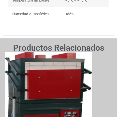
Temperatura ambiente
+5
C – +40
C
Humedad Atmosférica
<85%
Productos Relacionados