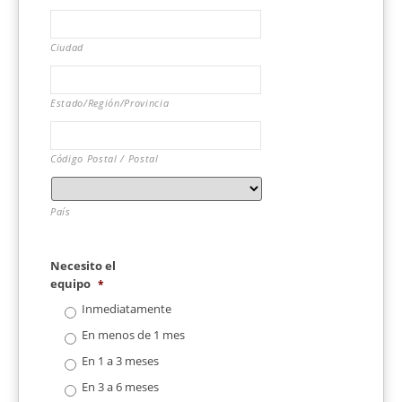
Ciudad
Estado/Región/Provincia
Código Postal / Postal
País
Necesito el
equipo
*
Inmediatamente
En menos de 1 mes
En 1 a 3 meses
En 3 a 6 meses