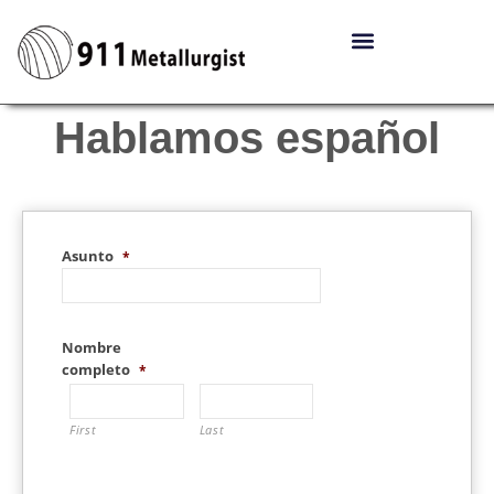
Hablamos español
Asunto
*
Nombre
completo
*
First
Last