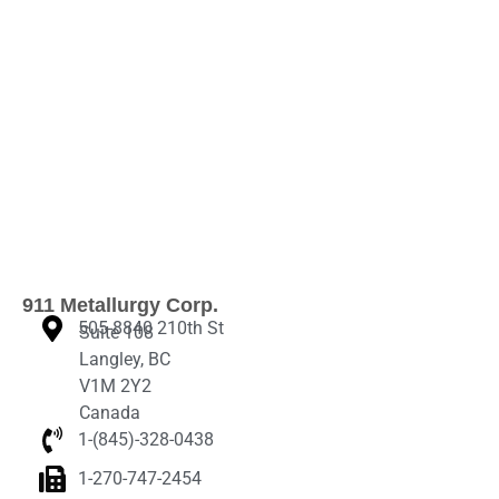
911 Metallurgy Corp.
505-8840 210th St
Suite 108
Langley, BC
V1M 2Y2
Canada
1-(845)-328-0438‬
1-270-747-2454