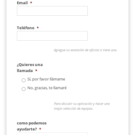
Email
*
Teléfono
*
Agregue su extensión de oficina si tiene una.
¿Quieres una
llamada
*
Sí, por favor llámame
No, gracias, te llamaré
Para discutir su aplicación y hacer una
mejor selección de equipos.
como podemos
ayudarte?
*