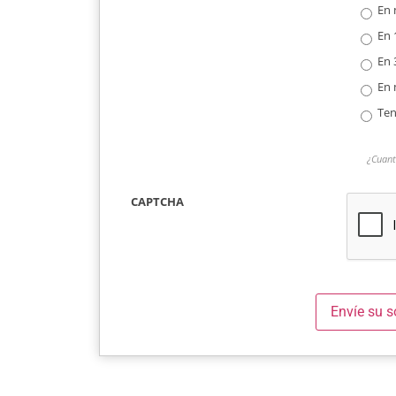
En 
En 
En 
En 
Ten
¿Cuant
CAPTCHA
Envíe su s