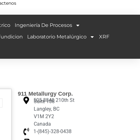
actenos
rico
Ingeniería De Procesos
Fundicion
Laboratorio Metalúrgico
XRF
911 Metallurgy Corp.
505-8840 210th St
Suite 108
Langley, BC
V1M 2Y2
Canada
1-(845)-328-0438‬