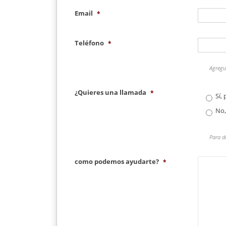
Email
*
Teléfono
*
Agregue
¿Quieres una llamada
*
Sí,
No,
Para d
como podemos ayudarte?
*