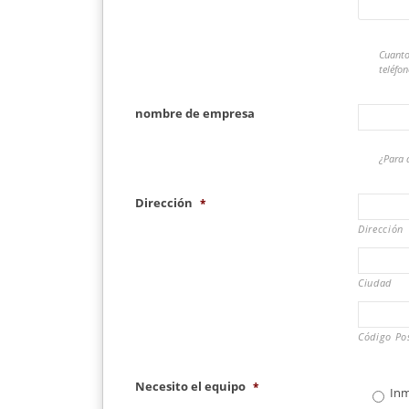
Cuanto
teléfo
nombre de empresa
¿Para 
Dirección
*
Dirección
Ciudad
Código Pos
Necesito el equipo
*
In