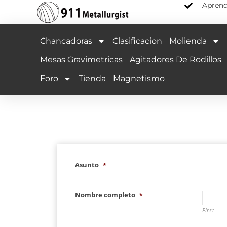
Aprend
Chancadoras
Clasificacion
Molienda
Mesas Gravimetricas
Agitadores De Rodillos
Foro
Tienda
Magnetismo
Asunto
*
Nombre completo
*
First