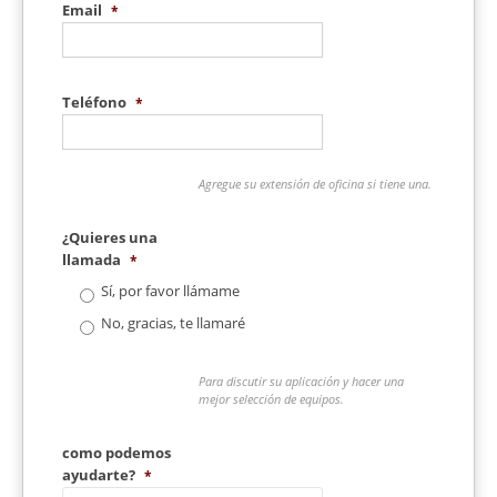
Email
*
Teléfono
*
Agregue su extensión de oficina si tiene una.
¿Quieres una
llamada
*
Sí, por favor llámame
No, gracias, te llamaré
Para discutir su aplicación y hacer una
mejor selección de equipos.
como podemos
ayudarte?
*