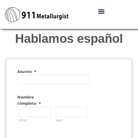
Hablamos español
Asunto
*
Nombre
completo
*
First
Last