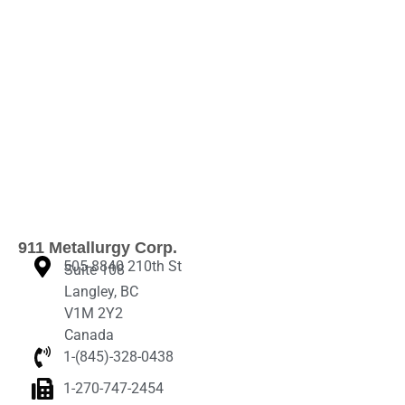
911 Metallurgy Corp.
505-8840 210th St
Suite 108
Langley, BC
V1M 2Y2
Canada
1-(845)-328-0438‬
1-270-747-2454