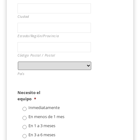
Ciudad
Estado/Región/Provincia
Código Postal / Postal
País
Necesito el
equipo
*
Inmediatamente
En menos de 1 mes
En 1 a 3 meses
En 3 a 6 meses