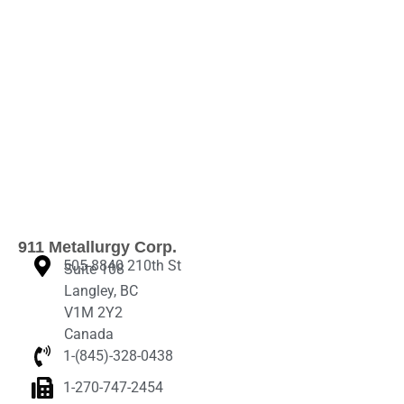
911 Metallurgy Corp.
505-8840 210th St
Suite 108
Langley, BC
V1M 2Y2
Canada
1-(845)-328-0438‬
1-270-747-2454