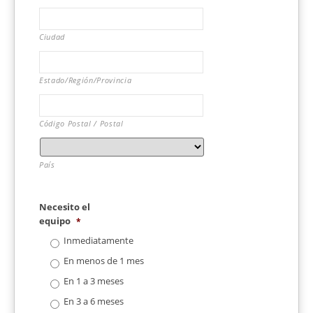
Ciudad
Estado/Región/Provincia
Código Postal / Postal
País
Necesito el
equipo
*
Inmediatamente
En menos de 1 mes
En 1 a 3 meses
En 3 a 6 meses