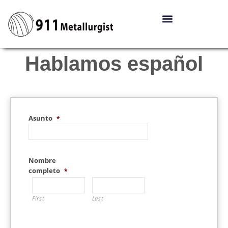
Hablamos español
Asunto
*
Nombre
completo
*
First
Last