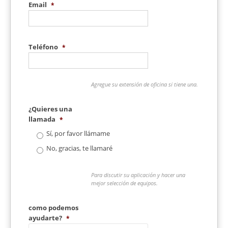
Email
*
Teléfono
*
Agregue su extensión de oficina si tiene una.
¿Quieres una
llamada
*
Sí, por favor llámame
No, gracias, te llamaré
Para discutir su aplicación y hacer una
mejor selección de equipos.
como podemos
ayudarte?
*