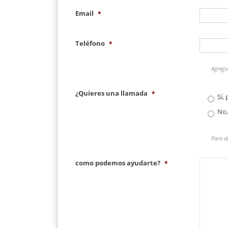
Email
*
Teléfono
*
Agregue
¿Quieres una llamada
*
Sí,
No,
Para d
como podemos ayudarte?
*