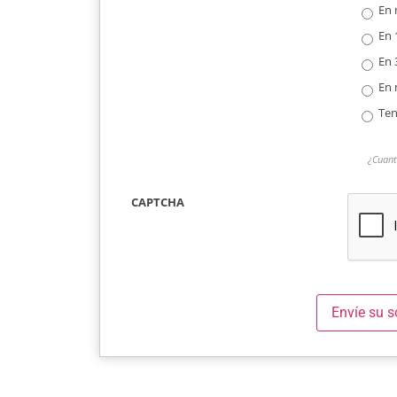
En 
En 
En 
En 
Ten
¿Cuant
CAPTCHA
Envíe su s