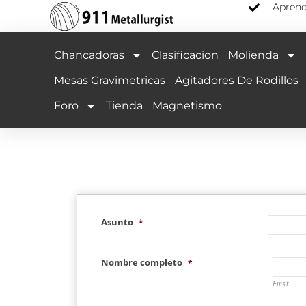
Aprend
Chancadoras
Clasificacion
Molienda
Mesas Gravimetricas
Agitadores De Rodillos
Foro
Tienda
Magnetismo
Asunto
*
Nombre completo
*
First