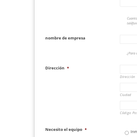
Cuanto
teléfo
nombre de empresa
¿Para 
Dirección
*
Dirección
Ciudad
Código Pos
Necesito el equipo
*
In