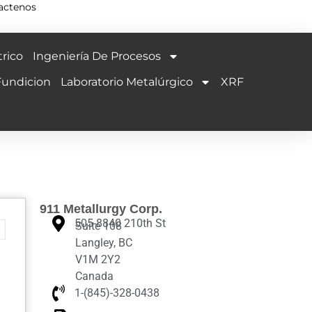
actenos
rico
Ingeniería De Procesos
Fundicion
Laboratorio Metalúrgico
XRF
911 Metallurgy Corp.
505-8840 210th St
Suite 108
Langley, BC
V1M 2Y2
Canada
1-(845)-328-0438‬