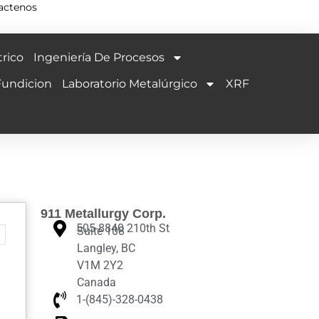
actenos
rico
Ingeniería De Procesos
Fundicion
Laboratorio Metalúrgico
XRF
911 Metallurgy Corp.
505-8840 210th St
Suite 108
Langley, BC
V1M 2Y2
Canada
1-(845)-328-0438‬