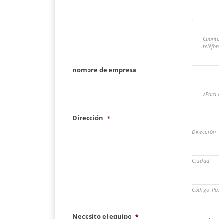
Cuanto
teléfo
nombre de empresa
¿Para 
Dirección
*
Dirección
Ciudad
Código Pos
Necesito el equipo
*