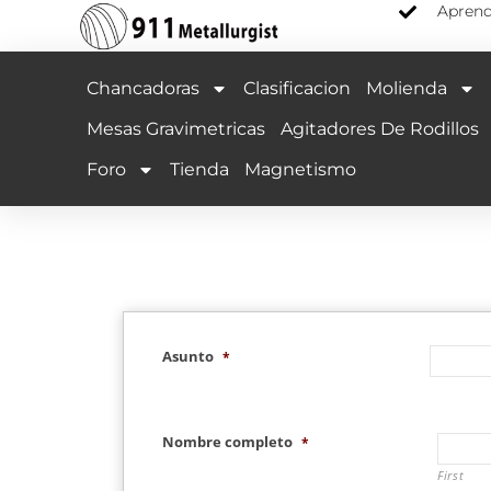
Aprend
Chancadoras
Clasificacion
Molienda
Mesas Gravimetricas
Agitadores De Rodillos
Foro
Tienda
Magnetismo
Asunto
*
Nombre completo
*
First