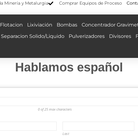
a Minería y Metalurgia
Comprar Equipos de Proceso
Cont
Flotacion
Lixiviación
Bombas
Concentrador Gravimet
Separacion Solido/Liquido
Pulverizadores
Divisores
Hablamos español
0 of 25 max characters
Last