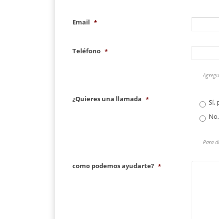
Email
*
Teléfono
*
Agregue
¿Quieres una llamada
*
Sí,
No,
Para d
como podemos ayudarte?
*