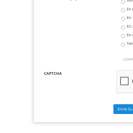
In
En 
En 
En 
En 
Ten
¿Cuant
CAPTCHA