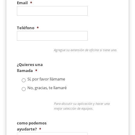
Email
*
Teléfono
*
Agregue su extensión de oficina si tiene una.
¿Quieres una
llamada
*
Sí, por favor llámame
No, gracias, te llamaré
Para discutir su aplicación y hacer una
mejor selección de equipos.
como podemos
ayudarte?
*