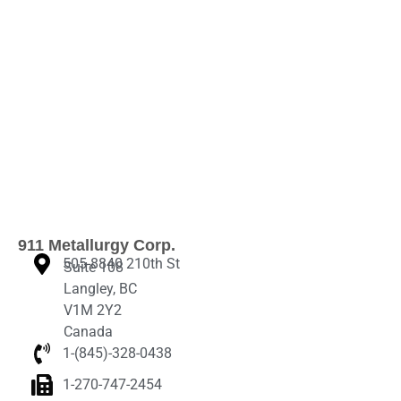
911 Metallurgy Corp.
505-8840 210th St
Suite 108
Langley, BC
V1M 2Y2
Canada
1-(845)-328-0438‬
1-270-747-2454