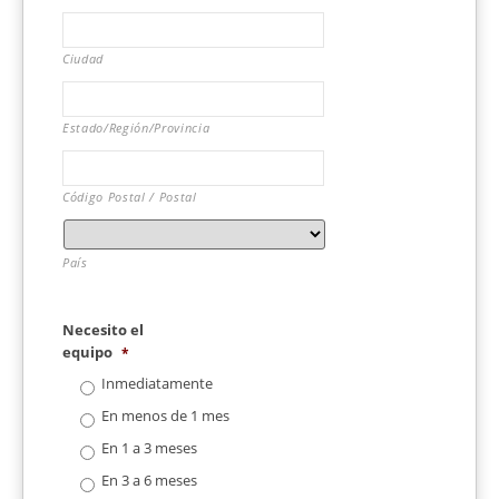
Ciudad
Estado/Región/Provincia
Código Postal / Postal
País
Necesito el
equipo
*
Inmediatamente
En menos de 1 mes
En 1 a 3 meses
En 3 a 6 meses