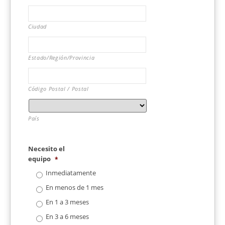
Ciudad
Estado/Región/Provincia
Código Postal / Postal
País
Necesito el
equipo
*
Inmediatamente
En menos de 1 mes
En 1 a 3 meses
En 3 a 6 meses