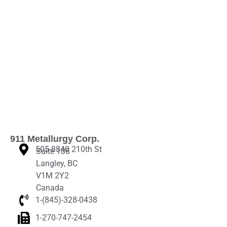
911 Metallurgy Corp.
505-8840 210th St
Suite 108
Langley, BC
V1M 2Y2
Canada
1-(845)-328-0438‬
1-270-747-2454