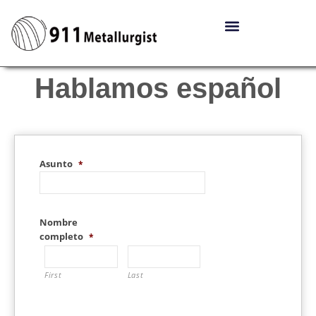
Hablamos español
Asunto
*
Nombre
completo
*
First
Last