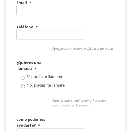
Email
*
Teléfono
*
Agregue su extensión de oficina si tiene una.
¿Quieres una
llamada
*
Sí, por favor llámame
No, gracias, te llamaré
Para discutir su aplicación y hacer una
mejor selección de equipos.
como podemos
ayudarte?
*